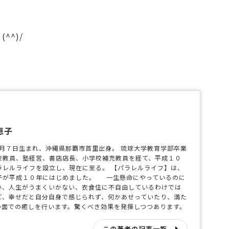
^^)/
恵子
年１月７日生まれ、沖縄県那覇市首里出身。 琉球大学教育学部卒業
校教員、塾経営、書店店長、小学校補充教員を経て、平成１０
ラレルライフを設立し、現在に至る。 【パラレルライフ】は、
子が平成１０年にはじめました。 一生懸命にやっているのに
い、人生がうまくいかない、衣食住に不自由しているわけでは
ど、幸せだと自分自身で感じられず、何かあせっていたり、満た
の面での癒しを行います。驚くべき効果を発揮しつつあります。
この著者の記事一覧