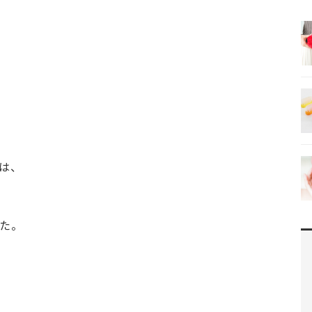
は、
た。