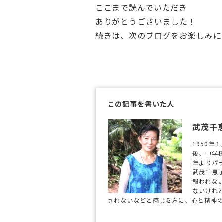
ここまで読んでいただき
ありがとうございました！
続きは、次のブログをお楽しみに (
この記事を書いた人
武茂千
1950
後、中学
年よりパ
武茂千恵
報われな
ないけれ
されないなどと感じる方に、心と精神