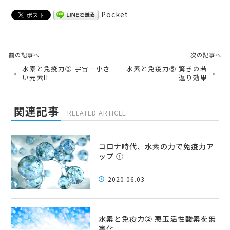
Pocket
前の記事へ
次の記事へ
水素と免疫力③ 宇宙一小さ
水素と免疫力⑤ 驚きの若
«
»
い元素H
返り効果
関連記事
RELATED ARTICLE
コロナ時代、水素の力で免疫力ア
ップ ①
2020.06.03
水素と免疫力② 悪玉活性酸素を無
害化