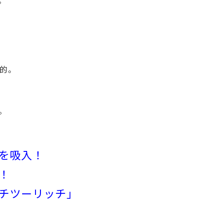
。
的。
。
を吸入！
！
チツーリッチ」