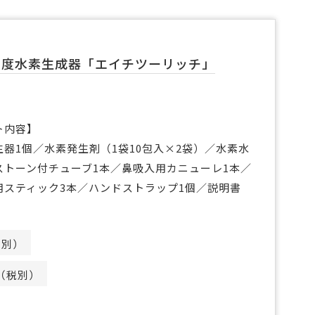
濃度水素生成器「エイチツーリッチ」
ト内容】
生器1個／水素発生剤（1袋10包入×2袋）／水素水
ストーン付チューブ1本／鼻吸入用カニューレ1本／
用スティック3本／ハンドストラップ1個／説明書
税別）
円（税別）