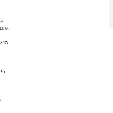
る
ほか、
どの
す。
。