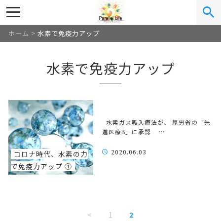
ホーム
>
水素で免疫力アップ
水素で免疫力アップ
水素ガス吸入療法が、 厚労省の「先
進医療B」に承認 …
2020.06.03
コロナ時代、水素の力
で免疫力アップ ①
<
1
2