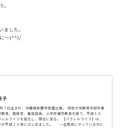
う。
いました。
(^^)/
恵子
年１月７日生まれ、沖縄県那覇市首里出身。 琉球大学教育学部卒業
校教員、塾経営、書店店長、小学校補充教員を経て、平成１０
ラレルライフを設立し、現在に至る。 【パラレルライフ】は、
子が平成１０年にはじめました。 一生懸命にやっているのに