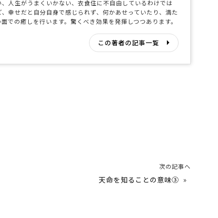
い、人生がうまくいかない、衣食住に不自由しているわけでは
ど、幸せだと自分自身で感じられず、何かあせっていたり、満た
の面での癒しを行います。驚くべき効果を発揮しつつあります。
この著者の記事一覧
次の記事へ
天命を知ることの意味③
»